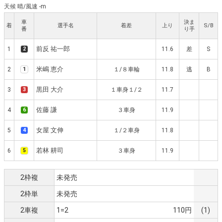
天候 晴
/
風速 -m
車
決ま
着
選手名
着差
上り
S/B
番
り手
前反 祐一郎
1
2
11.6
差
S
米嶋 恵介
2
1
１/８車輪
11.8
逃
B
黒田 大介
3
3
１車身１/２
11.7
佐藤 謙
4
6
３車身
11.9
女屋 文伸
5
4
１/２車身
11.8
若林 耕司
6
5
３車身
11.9
2枠複
未発売
2枠単
未発売
2車複
1=2
110円
(1)