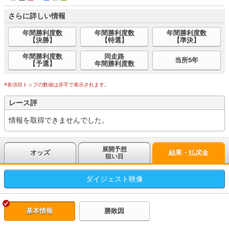
さらに詳しい情報
年間勝利度数
年間勝利度数
年間勝利度数
【決勝】
【特選】
【準決】
年間勝利度数
同走路
当所5年
【予選】
年間勝利度数
※各項目トップの数値は赤字で表示されます。
レース評
情報を取得できませんでした。
展開予想
オッズ
結果・払戻金
狙い目
ダイジェスト
映像
基本情報
勝敗因