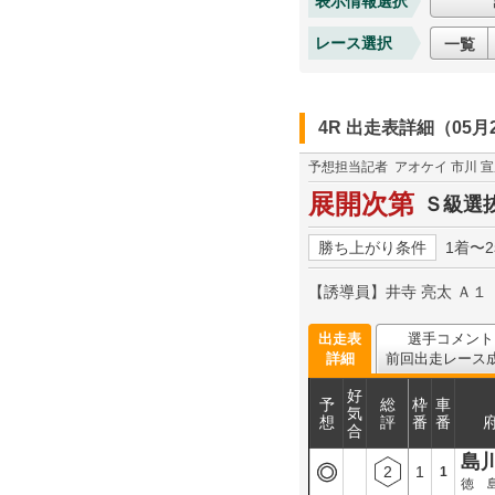
表示情報選択
レース選択
一覧
4R 出走表詳細（05月
予想担当記者
アオケイ 市川 
展開次第
Ｓ級選
勝ち上がり条件
1着〜
【誘導員】井寺 亮太 Ａ１
出走表
選手コメント
詳細
前回出走レース
好
予
総
枠
車
気
想
評
番
番
府
合
島川
2
1
1
徳 島/