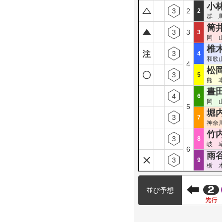
小林
3
2
2
群 馬/
筒井
3
3
3
岡 山
椎
3
4
和歌山
4
松岡
3
5
熊 本
晝
4
6
岡 山/
5
堀内
3
7
神奈川/
竹内
3
8
岐 阜
6
雨谷
3
9
栃 木
並び予想