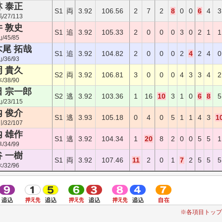
 泰正
S1
両
3.92
106.56
2
7
2
8
0
0
6
4
3
27/113
 敦史
S1
追
3.92
105.33
2
0
0
0
3
0
2
1
1
/45/85
木尾 拓哉
S1
追
3.92
104.82
2
0
0
0
2
4
2
4
0
/36/93
 貴久
S2
両
3.92
106.81
3
0
0
0
4
3
3
4
2
/38/90
田 宗一郎
S2
逃
3.92
103.36
1
16
10
3
1
0
6
8
5
23/115
 俊介
S1
逃
3.93
105.18
0
4
0
5
1
1
4
3
1
32/107
 雄作
S1
逃
3.92
104.34
1
20
8
2
0
0
5
5
1
/34/99
 一樹
S1
両
3.92
107.46
11
2
0
1
7
2
5
5
5
/32/96
※各項目トップ