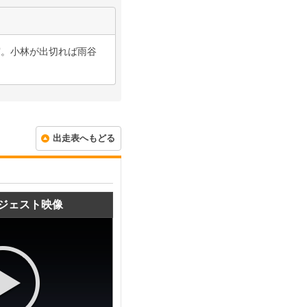
実。小林が出切れば雨谷
出走表へもどる
ジェスト映像