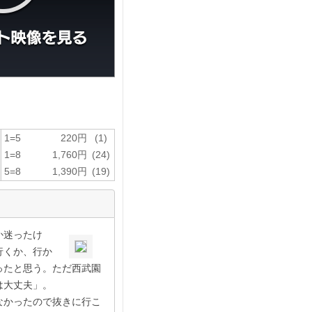
1=5
220円
(1)
1=8
1,760円
(24)
5=8
1,390円
(19)
か迷ったけ
行くか、行か
ったと思う。ただ西武園
は大丈夫」。
なかったので抜きに行こ