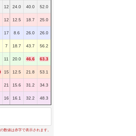
12
24.0
40.0
52.0
12
12.5
18.7
25.0
17
8.6
26.0
26.0
7
18.7
43.7
56.2
11
20.0
46.6
63.3
0
15
12.5
21.8
53.1
21
15.6
31.2
34.3
16
16.1
32.2
48.3
の数値は赤字で表示されます。