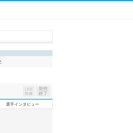
売
発売
LIVE
終了
映像
選手インタビュー