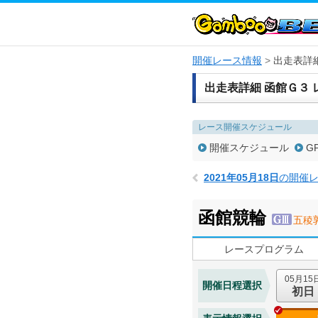
開催レース情報
出走表詳
出走表詳細 函館Ｇ３ 
レース開催スケジュール
開催スケジュール
G
2021年05月18日
の開催
函館競輪
五稜
レースプログラム
05月15
開催日程選択
初日