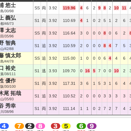
浦 悠士
SS
両
3.92
119.96
4
6
2
9
8
2
10
11
島/30/98
上 義弘
S1
両
3.92
110.69
4
1
0
2
5
1
2
6
都/46/73
澤 太志
SS
両
3.92
116.64
3
0
0
0
8
0
6
2
田/35/96
野 智典
S1
追
3.92
110.59
2
0
0
0
8
4
7
5
山/42/88
藤 慎太郎
SS
追
3.92
115.00
1
0
0
0
6
4
4
6
島/44/78
口 裕史
S1
逃
3.93
109.70
0
16
5
7
0
0
10
2
葉/38/111
性 優作
S1
両
3.92
117.31
3
6
1
5
3
1
6
4
阪/30/100
木尾 拓哉
S1
追
3.92
110.52
2
0
0
0
3
3
3
3
山/35/93
谷 秀幸
S1
両
3.92
111.14
1
1
0
2
7
2
7
4
川/38/96