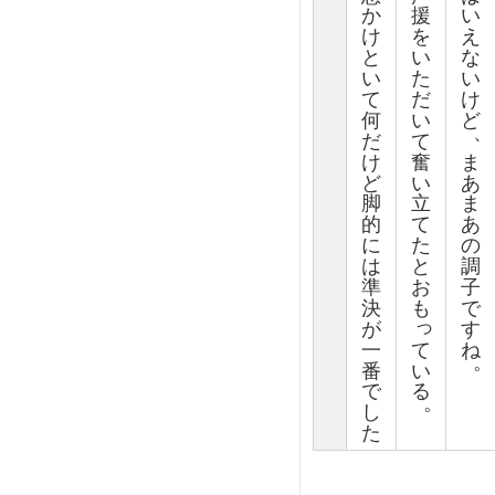
か
援
い
け
を
え
と
い
な
い
た
い
て
だ
け
何
い
ど
、
だ
て
け
奮
ま
ど
い
あ
脚
立
ま
的
て
あ
に
た
の
は
と
調
準
お
子
決
も
で
っ
が
す
一
て
ね
。
番
い
で
る
。
し
た