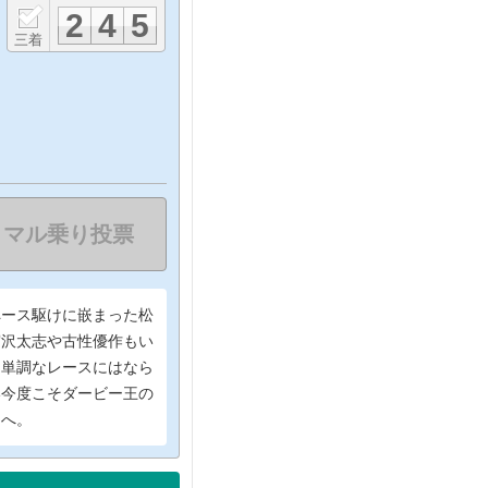
2
4
5
三着
マル乗り投票
ース駆けに嵌まった松
守沢太志や古性優作もい
な単調なレースにはなら
い今度こそダービー王の
Ｖへ。