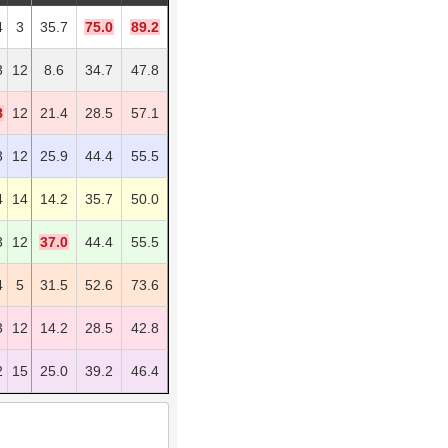
4
3
35.7
75.0
89.2
3
12
8.6
34.7
47.8
8
12
21.4
28.5
57.1
3
12
25.9
44.4
55.5
4
14
14.2
35.7
50.0
3
12
37.0
44.4
55.5
4
5
31.5
52.6
73.6
3
12
14.2
28.5
42.8
2
15
25.0
39.2
46.4