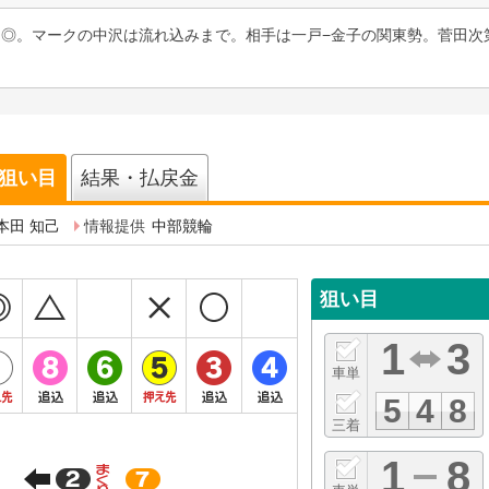
◎。マークの中沢は流れ込みまで。相手は一戸−金子の関東勢。菅田次
狙い目
結果・払戻金
本田 知己
情報提供
中部競輪
狙い目
1
3
車単
5
4
8
三着
1
8