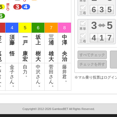
車単
6
3
5
三着
3
5
3
4
5
6
7
8
車単
4
1
7
金
須
一
坂
三
中
三着
子
藤
戸
上
浦
澤
真
悟
康
樹
雄
央
すべてチェック
也
宏
大
大
治
チェックを外す
一
金
自
中
菅
藤
戸
子
力
沢
田
井
。
君
さ
さ
さ
君
※マル乗り投票はログイ
。
へ
ん
ん
ん
。
。
。
。
Copyright© 2012-2026 GambooBET All Rights Reserved.