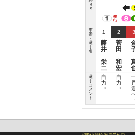
終
B
S
車
1
2
番
・
藤
菅
選
手
井
田
名
栄
和
二
宏
選
自
自
手
力
力
コ
。
。
メ
ン
ト