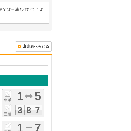
第では三浦も伸びてこよ
出走表へもどる
1
5
車単
3
8
7
三着
1
7