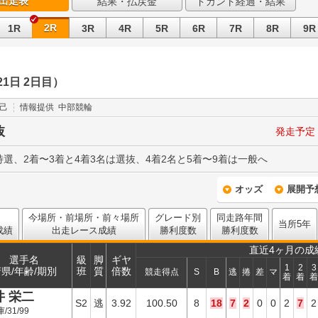
出走表
結果・払戻金
ドカント経過・結果
2R
1R
3R
4R
5R
6R
7R
8R
9R
21日 2日目）
知己
情報提供
中部競輪
抜
発走予定
特選、2着〜3着と4着3名は選抜、4着2名と5着〜9着は一般へ
オッズ
展開予
今場所・前場所・前々場所
グレード別
同走路年間
当所5年
成績
出走レース成績
勝利度数
勝利度数
直近4ヶ月の成
選手名
級
脚
ギヤ
1
2
3
県/年齢/期別
班
質
倍数
競走得点
S
B
逃
捲
差
マ
着
着
着
井 栄二
S2
逃
3.92
100.50
8
18
7
2
0
0
2
7
2
/31/99