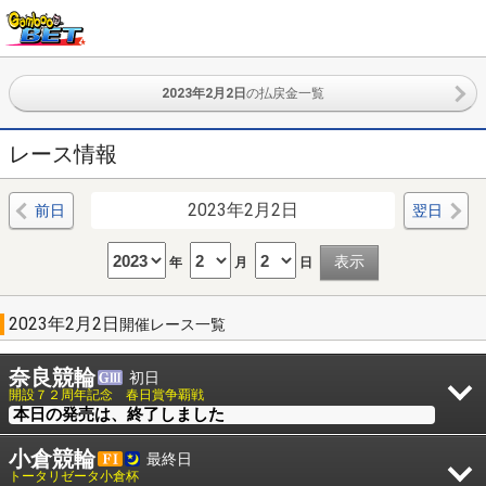
2023年2月2日
の払戻金一覧
レース情報
2023年2月2日
前日
翌日
年
月
日
2023年2月2日
開催レース一覧
奈良競輪
初日
開設７２周年記念 春日賞争覇戦
本日の発売は、終了しました
小倉競輪
最終日
トータリゼータ小倉杯