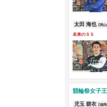
太田 海也
【岡山/
未来のＳＳ
競輪祭女子王
児玉 碧衣
【福岡/