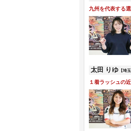
九州を代表する選
太田 りゆ
【埼玉/
１着ラッシュの近