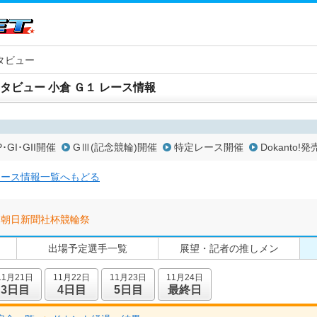
タビュー
タビュー 小倉 Ｇ１ レース情報
P･GI･GII開催
GⅢ(記念競輪)開催
特定レース開催
Dokanto!発
レース情報一覧へもどる
朝日新聞社杯競輪祭
出場予定選手一覧
展望・記者の推しメン
11月21日
11月22日
11月23日
11月24日
3日目
4日目
5日目
最終日