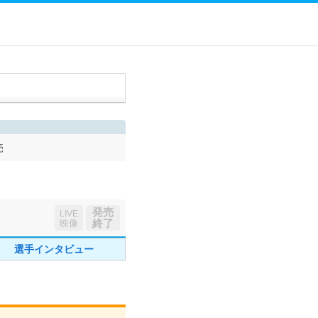
売
発売
LIVE
終了
映像
選手インタビュー