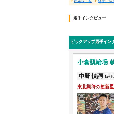
出走表一覧
結果・払
選手インタビュー
ピックアップ選手イン
小倉競輪場 
中野 慎詞
【岩手/
東北期待の超新星