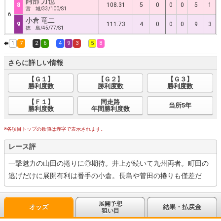
阿部 力也
8
108.31
5
0
0
0
5
1
宮 城/33/100/S1
6
小倉 竜二
9
111.73
4
0
0
0
9
3
徳 島/45/77/S1
1
7
2
6
4
9
3
5
8
さらに詳しい情報
【Ｇ１】
【Ｇ２】
【Ｇ３】
勝利度数
勝利度数
勝利度数
【Ｆ１】
同走路
当所5年
勝利度数
年間勝利度数
※各項目トップの数値は赤字で表示されます。
レース評
一撃魅力の山田の捲りに◎期待。井上が続いて九州両者。町田の
逃げだけに展開有利は番手の小倉。長島や菅田の捲りも僅差だ
展開予想
オッズ
結果・払戻金
狙い目