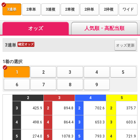
3連単
2車単
3連複
2車複
2枠単
2枠複
ワイド
オッズ
人気順・高配当順
3連単
確定オッズ
オッズ更新
1着の選択
1
2
3
4
5
6
7
8
9
2
3
4
5
3
425.9
2
894.8
2
702.6
2
375.7
4
498.6
4
864.4
3
653.3
3
603.6
5
274.0
5
1078.3
5
793.3
4
721.9