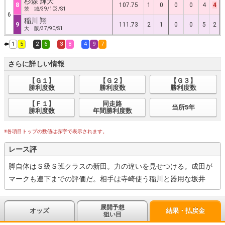
杉森 輝大
8
107.75
1
0
0
0
4
4
茨 城/39/103/S1
6
稲川 翔
9
111.73
2
1
0
0
5
2
大 阪/37/90/S1
1
5
2
6
3
8
4
9
7
さらに詳しい情報
【Ｇ１】
【Ｇ２】
【Ｇ３】
勝利度数
勝利度数
勝利度数
【Ｆ１】
同走路
当所5年
勝利度数
年間勝利度数
※各項目トップの数値は赤字で表示されます。
レース評
脚自体はＳ級Ｓ班クラスの新田。力の違いを見せつける。成田が
マークも連下までの評価だ。相手は寺崎使う稲川と器用な坂井
展開予想
オッズ
結果・払戻金
狙い目