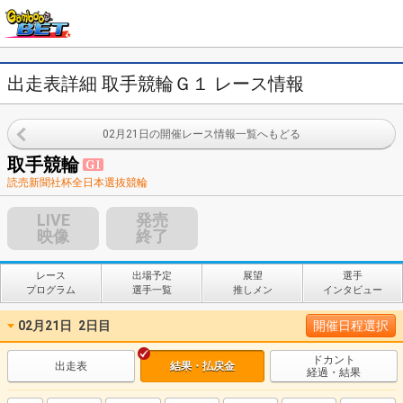
出走表詳細 取手競輪Ｇ１ レース情報
02月21日の開催レース情報一覧へもどる
取手競輪
読売新聞社杯全日本選抜競輪
LIVE
発売
映像
終了
レース
出場予定
展望
選手
プログラム
選手一覧
推しメン
インタビュー
02月21日
2日目
開催日程選択
ドカント
出走表
結果・払戻金
経過・結果