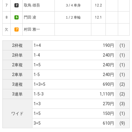
取鳥 雄吾
7
2
３/４車身
12.2
門田 凌
8
6
１/２車輪
12.1
村田 雅一
欠
7
2枠複
1=4
190円
(1)
2枠単
1-4
240円
(1)
2車複
1=5
240円
(1)
2車単
1-5
240円
(1)
3連複
1=3=5
690円
(2)
3連単
1-5-3
1,110円
(2)
1=3
270円
(3)
ワイド
1=5
150円
(1)
3=5
610円
(9)