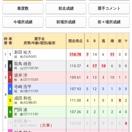
着度数
前走成績
選手コメント
今場所成績
前場所成績
前々場所成績
枠
車
選手名
競走得点
S
B
逃
捲
差
マ
番
番
府県/年齢/期別/級班
新田 祐大
1
1
116.70
7
14
6
11
0
0
福 島/36/90/S1
取鳥 雄吾
2
2
110.37
4
17
10
6
0
0
岡 山/27/107/S1
坂井 洋
3
3
109.61
3
13
3
10
1
1
栃 木/27/115/S1
寺崎 浩平
4
107.93
5
12
5
1
0
0
福 井/28/117/S1
4
成田 和也
5
111.00
4
1
0
0
9
2
福 島/42/88/S1
門田 凌
6
107.26
3
2
1
2
4
0
愛 媛/27/111/S1
5
村田 雅一
7
109.29
5
0
0
0
5
4
（欠車）
兵 庫/37/90/S1