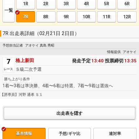
1R
2R
3R
4R
5R
6R
一覧
7R
8R
9R
10R
11R
12R
7R 出走表詳細（02月21日 2日目）
予想担当記者
アオケイ 真島 秀昭
情報提供
アオケイ
7
格上新田
発走予定
13:40
投票締切
13:35
Ｓ級二次予選
レース
勝ち上がり条件
1着〜3着は準決勝、4着〜6着は特選、7着〜9着は選抜へ
【誘導員】河野 通孝 Ｓ１
基本情報
予想/ギヤ比
連対率