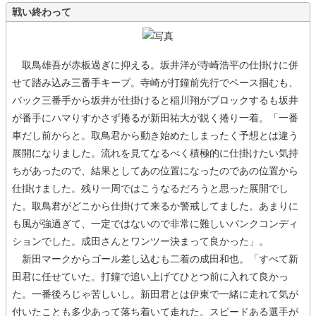
戦い終わって
取鳥雄吾が赤板過ぎに抑える。坂井洋が寺崎浩平の仕掛けに併
せて踏み込み三番手キープ。寺崎が打鐘前先行でペース掴むも、
バック三番手から坂井が仕掛けると稲川翔がブロックするも坂井
が番手にハマりすかさず捲るが新田祐大が鋭く捲り一着。「一番
車だし前からと。取鳥君から動き始めたしまったく予想とは違う
展開になりました。流れを見てなるべく積極的に仕掛けたい気持
ちがあったので、結果としてあの位置になったのであの位置から
仕掛けました。残り一周ではこうなるだろうと思った展開でし
た。取鳥君がどこから仕掛けて来るか警戒してました。あまりに
も風が強過ぎて、一定ではないので非常に難しいバンクコンディ
ションでした。成田さんとワンツー決まって良かった」。
新田マークからゴール差し込むも二着の成田和也。「すべて新
田君に任せていた。打鐘で追い上げてひとつ前に入れて良かっ
た。一番後ろじゃ苦しいし。新田君とは伊東で一緒に走れて気が
付いたことも多少あって落ち着いて走れた。スピードある選手が