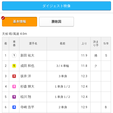
ダイジェスト
映像
基本情報
勝敗因
天候 晴
/
風速 4.0m
車
決ま
着
選手名
着差
上り
S/B
番
り手
新田 祐大
1
1
11.9
捲
S
成田 和也
2
5
３/４車輪
11.8
ク
坂井 洋
3
3
３車身
12.3
杉森 輝大
4
8
１車身１/２
12.4
稲川 翔
5
9
１車身１/２
12.4
寺崎 浩平
6
4
２車身
12.9
B