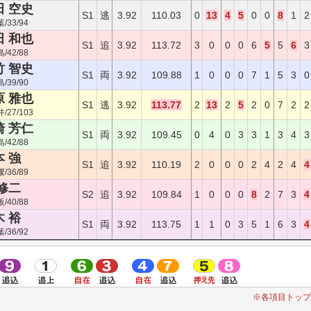
田 空史
S1
逃
3.92
110.03
0
13
4
5
0
0
8
1
2
/33/94
田 和也
S1
追
3.92
113.72
3
0
0
0
6
5
5
6
3
/42/88
竹 智史
S1
両
3.92
109.88
1
0
0
0
7
1
5
3
0
/39/90
原 雅也
S1
逃
3.92
113.77
2
13
2
5
2
0
7
2
2
/27/103
崎 芳仁
S1
両
3.92
109.45
0
4
0
3
3
1
3
4
3
/42/88
本 強
S1
追
3.92
110.19
2
0
0
0
2
4
2
4
4
/36/89
 修二
S2
追
3.92
109.84
1
0
0
0
8
2
7
3
4
/40/88
木 裕
S1
両
3.92
113.75
1
1
0
3
5
1
6
3
4
/36/92
※各項目トップ