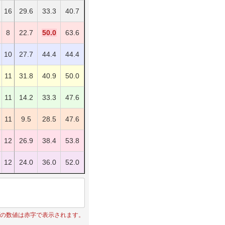
16
29.6
33.3
40.7
8
22.7
50.0
63.6
10
27.7
44.4
44.4
11
31.8
40.9
50.0
11
14.2
33.3
47.6
11
9.5
28.5
47.6
12
26.9
38.4
53.8
12
24.0
36.0
52.0
の数値は赤字で表示されます。