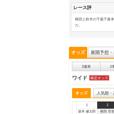
レース評
根田と鈴木の千葉千葉
だ。
オッズ
展開予想・
3連単
2
ワイド
確定オッズ
オッズ
人気順・
1
2
坂本 健太郎
根田 空