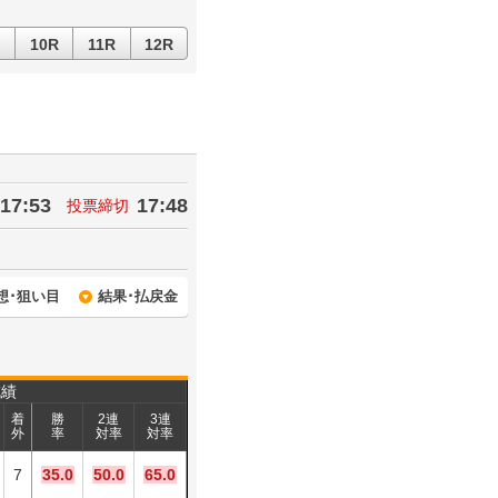
10R
11R
12R
17:53
17:48
投票締切
想･狙い目
結果･払戻金
成績
着
勝
2連
3連
外
率
対率
対率
7
35.0
50.0
65.0