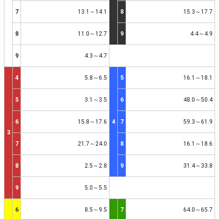
7
13.1～14.1
8
15.3～17.7
8
11.0～12.7
9
4.4～4.9
9
4.3～4.7
4
5.8～6.5
5
16.1～18.1
5
3.1～3.5
6
48.0～50.4
6
15.8～17.6
4
7
59.3～61.9
3
7
21.7～24.0
8
16.1～18.6
8
2.5～2.8
9
31.4～33.8
9
5.0～5.5
6
8.5～9.5
7
64.0～65.7