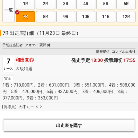
1R
2R
3R
4R
5R
6R
一覧
7R
8R
9R
10R
11R
12R
7R 出走表詳細（11月23日 最終日）
予想担当記者
アオケイ 粟野 健
情報提供
コンドル出版社
7
和田真◎
発走予定
18:00
投票締切
17:55
Ｓ級特選
レース
賞金
1着：718,000円、2着：631,000円、3着：551,000円、4着：508,000
円、5着：470,000円、6着：437,000円、7着：406,000円、8着：
377,000円、9着：353,000円
【誘導員】大坪 功一 Ｓ２