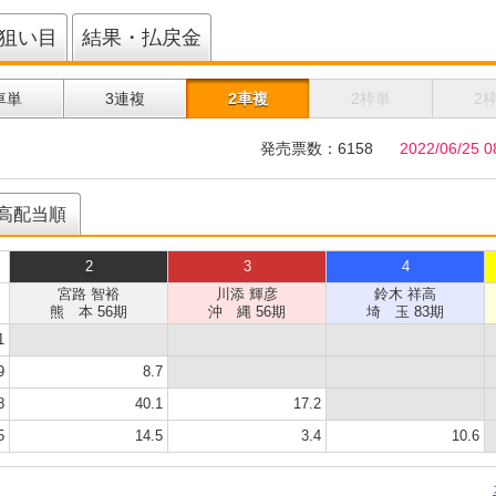
狙い目
結果・払戻金
車単
3連複
2車複
2枠単
2
発売票数：6158
2022/06/25 
高配当順
2
3
4
宮路 智裕
川添 輝彦
鈴木 祥高
熊 本 56期
沖 縄 56期
埼 玉 83期
1
9
8.7
8
40.1
17.2
5
14.5
3.4
10.6