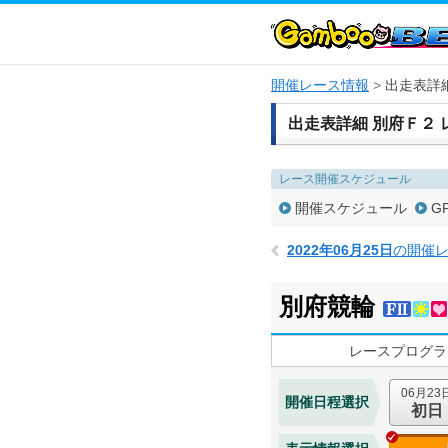
開催レース情報
出走表詳
出走表詳細 別府Ｆ２ 
レース開催スケジュール
開催スケジュール
G
2022年06月25日
の開催
別府競輪
レースプログラ
06月23
開催日程選択
初日