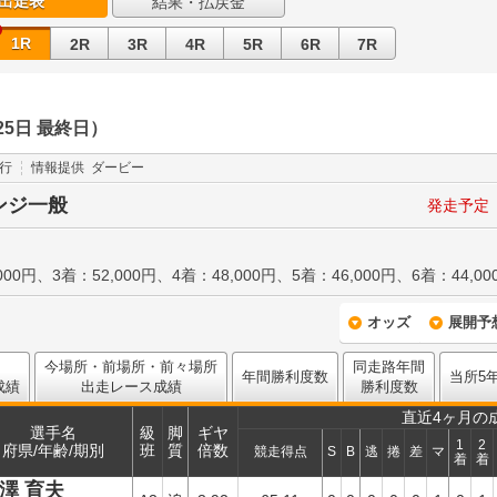
出走表
結果・払戻金
1R
2R
3R
4R
5R
6R
7R
25日 最終日）
浩行
情報提供
ダービー
ンジ一般
発走予定
000円、3着：52,000円、4着：48,000円、5着：46,000円、6着：44,00
オッズ
展開予
今場所・前場所・前々場所
同走路年間
年間勝利度数
当所5
成績
出走レース成績
勝利度数
直近4ヶ月の
選手名
級
脚
ギヤ
1
2
府県/年齢/期別
班
質
倍数
競走得点
S
B
逃
捲
差
マ
着
着
澤 育夫