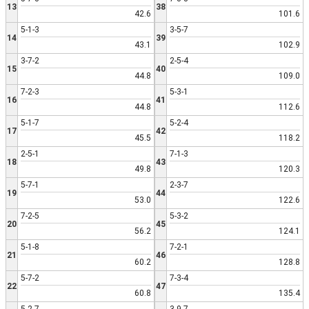
13
38
42.6
101.6
5-1-3
3-5-7
14
39
43.1
102.9
3-7-2
2-5-4
15
40
44.8
109.0
7-2-3
5-3-1
16
41
44.8
112.6
5-1-7
5-2-4
17
42
45.5
118.2
2-5-1
7-1-3
18
43
49.8
120.3
5-7-1
2-3-7
19
44
53.0
122.6
7-2-5
5-3-2
20
45
56.2
124.1
5-1-8
7-2-1
21
46
60.2
128.8
5-7-2
7-3-4
22
47
60.8
135.4