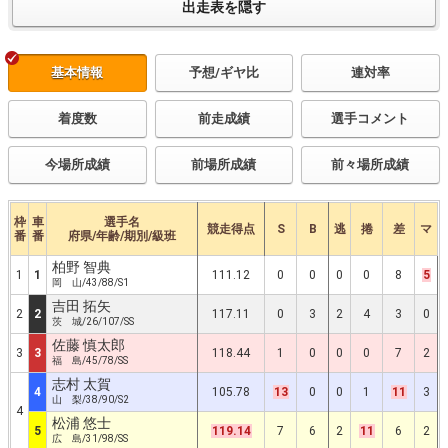
基本情報
予想/ギヤ比
連対率
着度数
前走成績
選手コメント
今場所成績
前場所成績
前々場所成績
枠
車
選手名
競走得点
S
B
逃
捲
差
マ
番
番
府県/年齢/期別/級班
柏野 智典
1
1
111.12
0
0
0
0
8
5
岡 山/43/88/S1
吉田 拓矢
2
2
117.11
0
3
2
4
3
0
茨 城/26/107/SS
佐藤 慎太郎
3
3
118.44
1
0
0
0
7
2
福 島/45/78/SS
志村 太賀
4
105.78
13
0
0
1
11
3
山 梨/38/90/S2
4
松浦 悠士
5
119.14
7
6
2
11
6
2
広 島/31/98/SS