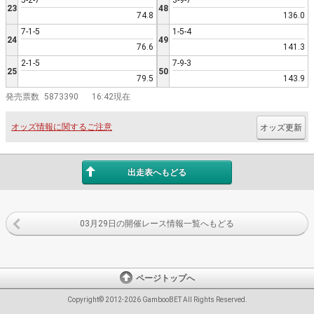
5-2-7
3-9-7
23
48
74.8
136.0
7-1-5
1-5-4
24
49
76.6
141.3
2-1-5
7-9-3
25
50
79.5
143.9
発売票数
5873390
16:42現在
オッズ情報に関するご注意
オッズ更新
出走表へもどる
03月29日の開催レース情報一覧へもどる
ページトップへ
Copyright© 2012-2026 GambooBET All Rights Reserved.