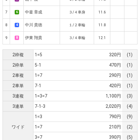
中釜 章成
7
6
３/４車身
11.6
中川 貴徳
8
4
１/２車輪
11.8
伊東 翔貴
9
8
３/４車輪
12.1
2枠複
1=5
320円
(1)
2枠単
5-1
470円
(1)
2車複
1=7
290円
(1)
2車単
7-1
420円
(1)
3連複
1=3=7
1,100円
(3)
3連単
7-1-3
2,020円
(4)
1=3
790円
(9)
ワイド
1=7
210円
(2)
3=7
390円
(5)