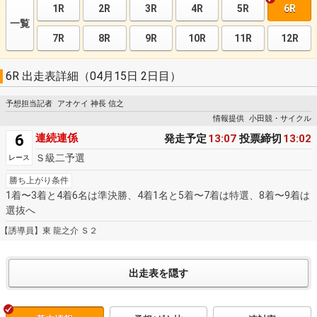
1R
2R
3R
4R
5R
6R
一覧
7R
8R
9R
10R
11R
12R
6R 出走表詳細（04月15日 2日目）
予想担当記者
アオケイ 神長 信之
情報提供
小田競・サイクル
6
連続連係
発走予定
13:07
投票締切
13:02
Ｓ級二予選
レース
勝ち上がり条件
1着〜3着と4着6名は準決勝、4着1名と5着〜7着は特選、8着〜9着は
選抜へ
【誘導員】東 龍之介 Ｓ２