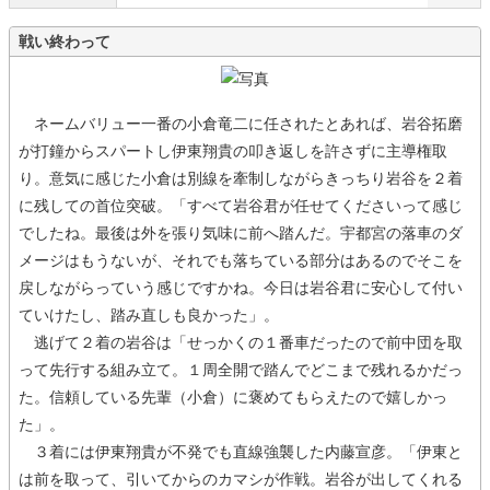
戦い終わって
ネームバリュー一番の小倉竜二に任されたとあれば、岩谷拓磨
が打鐘からスパートし伊東翔貴の叩き返しを許さずに主導権取
り。意気に感じた小倉は別線を牽制しながらきっちり岩谷を２着
に残しての首位突破。「すべて岩谷君が任せてくださいって感じ
でしたね。最後は外を張り気味に前へ踏んだ。宇都宮の落車のダ
メージはもうないが、それでも落ちている部分はあるのでそこを
戻しながらっていう感じですかね。今日は岩谷君に安心して付い
ていけたし、踏み直しも良かった」。
逃げて２着の岩谷は「せっかくの１番車だったので前中団を取
って先行する組み立て。１周全開で踏んでどこまで残れるかだっ
た。信頼している先輩（小倉）に褒めてもらえたので嬉しかっ
た」。
３着には伊東翔貴が不発でも直線強襲した内藤宣彦。「伊東と
は前を取って、引いてからのカマシが作戦。岩谷が出してくれる