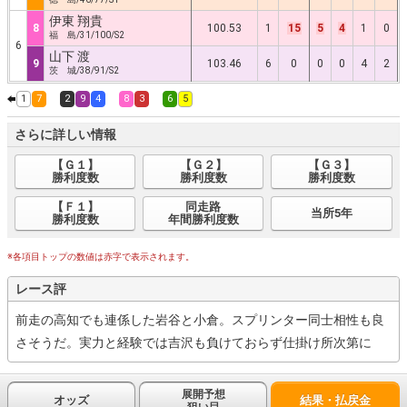
伊東 翔貴
8
100.53
1
15
5
4
1
0
福 島/31/100/S2
6
山下 渡
9
103.46
6
0
0
0
4
2
茨 城/38/91/S2
1
7
2
9
4
8
3
6
5
さらに詳しい情報
【Ｇ１】
【Ｇ２】
【Ｇ３】
勝利度数
勝利度数
勝利度数
【Ｆ１】
同走路
当所5年
勝利度数
年間勝利度数
※各項目トップの数値は赤字で表示されます。
レース評
前走の高知でも連係した岩谷と小倉。スプリンター同士相性も良
さそうだ。実力と経験では吉沢も負けておらず仕掛け所次第に
展開予想
オッズ
結果・払戻金