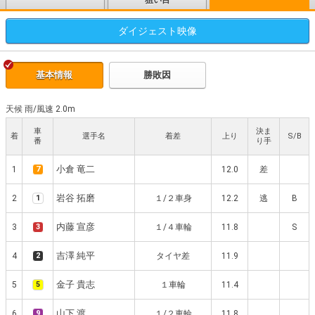
狙い目
ダイジェスト
映像
基本情報
勝敗因
天候 雨
/
風速 2.0m
車
決ま
着
選手名
着差
上り
S/B
番
り手
小倉 竜二
1
7
12.0
差
岩谷 拓磨
2
1
１/２車身
12.2
逃
B
内藤 宣彦
3
3
１/４車輪
11.8
S
吉澤 純平
4
2
タイヤ差
11.9
金子 貴志
5
5
１車輪
11.4
山下 渡
6
9
１/２車輪
11.8