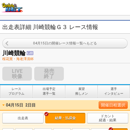
出走表詳細 川崎競輪Ｇ３ レース情報
04月15日の開催レース情報一覧へもどる
川崎競輪
桜花賞・海老澤清杯
LIVE
発売
映像
終了
レース
出場予定
展望
選手
プログラム
選手一覧
推しメン
インタビュー
04月15日
2日目
開催日程選択
ドカント
出走表
結果・払戻金
経過・結果