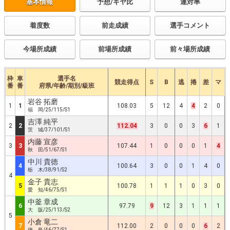
基本情報
予想/ギヤ比
連対率
着度数
前走成績
選手コメント
今場所成績
前場所成績
前々場所成績
枠
車
選手名
競走得点
S
B
逃
捲
差
マ
番
番
府県/年齢/期別/級班
岩谷 拓磨
1
1
108.03
5
12
4
4
2
0
福 岡/25/115/S1
吉澤 純平
2
2
112.04
3
0
0
3
6
1
茨 城/37/101/S1
内藤 宣彦
3
3
107.44
1
0
0
0
1
4
秋 田/51/67/S1
中川 貴徳
4
100.64
3
0
0
1
4
0
栃 木/38/91/S2
4
金子 貴志
5
100.78
1
1
1
0
3
0
愛 知/46/75/S1
中釜 章成
6
97.79
9
12
3
1
1
1
大 阪/25/113/S2
5
小倉 竜二
7
112.00
2
0
0
0
6
2
徳 島/46/77/S1