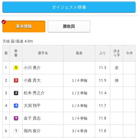
ダイジェスト
映像
基本情報
勝敗因
天候 曇
/
風速 4.0m
車
決ま
着
選手名
着差
上り
S/B
番
り手
小川 勇介
1
5
11.3
差
小森 貴大
2
3
１/４車輪
11.9
捲
松本 秀之介
3
2
１/２車輪
11.4
大洞 翔平
4
4
１/４車輪
11.7
金子 貴志
5
9
１/４車輪
11.8
堀内 俊介
6
1
３/４車身
11.8