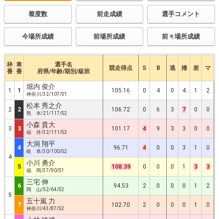
着度数
前走成績
選手コメント
今場所成績
前場所成績
前々場所成績
枠
車
選手名
競走得点
S
B
逃
捲
差
マ
番
番
府県/年齢/期別/級班
堀内 俊介
1
1
105.16
0
4
0
4
1
2
神奈川/32/107/S1
松本 秀之介
2
2
106.72
0
6
3
7
0
0
熊 本/21/117/S2
小森 貴大
3
3
101.17
4
9
3
3
0
0
福 井/32/111/S2
大洞 翔平
4
96.71
4
0
0
3
1
0
岐 阜/30/100/S2
4
小川 勇介
5
108.39
0
0
0
1
3
3
福 岡/37/90/S1
三宅 伸
6
94.53
2
0
0
0
1
2
岡 山/52/64/S2
5
五十嵐 力
7
102.70
2
0
0
0
1
0
神奈川/43/87/S2