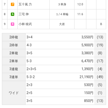
五十嵐 力
7
7
３車身
12.0
三宅 伸
8
6
１/４車輪
11.6
小林 稜武
9
8
大差
B
2枠複
3=4
3,550円
(13)
2枠単
4-3
5,900円
(19)
2車複
3=5
3,380円
(8)
2車単
5-3
6,470円
(17)
3連複
2=3=5
1,390円
(4)
3連単
5-3-2
21,190円
(49)
2=3
530円
(5)
ワイド
2=5
150円
(1)
3=5
850円
(13)