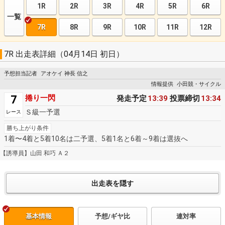
1R
2R
3R
4R
5R
6R
一覧
7R
8R
9R
10R
11R
12R
7R 出走表詳細（04月14日 初日）
予想担当記者
アオケイ 神長 信之
情報提供
小田競・サイクル
7
捲り一閃
発走予定
13:39
投票締切
13:34
Ｓ級一予選
レース
勝ち上がり条件
1着〜4着と5着10名は二予選、5着1名と6着～9着は選抜へ
【誘導員】山田 和巧 Ａ２
基本情報
予想/ギヤ比
連対率