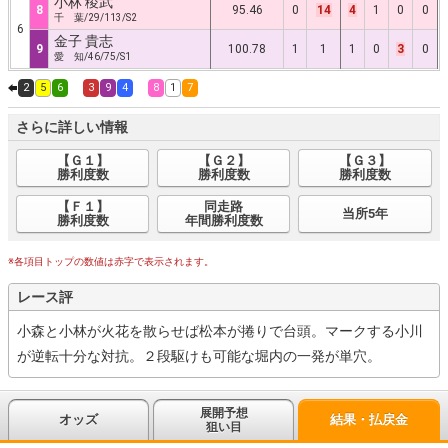
小林 稜武
8
95.46
0
14
4
1
0
0
千 葉/29/113/S2
6
金子 貴志
9
100.78
1
1
1
0
3
0
愛 知/46/75/S1
2
5
6
3
9
4
8
1
7
さらに詳しい情報
【Ｇ１】
【Ｇ２】
【Ｇ３】
勝利度数
勝利度数
勝利度数
【Ｆ１】
同走路
当所5年
勝利度数
年間勝利度数
※各項目トップの数値は赤字で表示されます。
レース評
小森と小林が火花を散らせば松本が捲りで台頭。マークする小川
が逆転十分な対抗。２段駆けも可能な堀内の一発が単穴。
展開予想
オッズ
結果・払戻金
狙い目