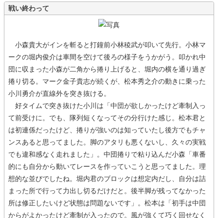
戦い終わって
小森貴大がインを斬ると打鐘前小林稜武が叩いて先行。小林マ
ークの堀内俊介は車間を空けて後ろの様子をうかがう。叩かれ中
団に収まった小森が二角から捲り上げると、堀内の横を通り過ぎ
捲り切る。マーク金子貴志が続くが、松本秀之介の動きに乗った
小川勇介が直線外を突き抜ける。
好タイムで突き抜けた小川は「中団が欲しかったけど牽制入っ
て前受けに。でも、隊列短くなってその分行けた感じ。松本君と
は初連係だったけど、捲りが強いのは知っていたし後方でもチャ
ンスあると思ってました。脚のアタリも悪くないし、久々の実戦
でも違和感なく走れました」。中団捲りで粘り込んだ小森「車番
的にも自分から動いてレースを作っていこうと思ってました。理
想的な並びでしたね。堀内君のブロックは想定内だし、自分は詰
まった所で行って力出し切るだけだと。後半脚が残ってなかった
所は修正したいけど状態は問題ないです」。松本は「初手は中団
からがよかったけど牽制が入ったので。風が強くて巧く回せなく