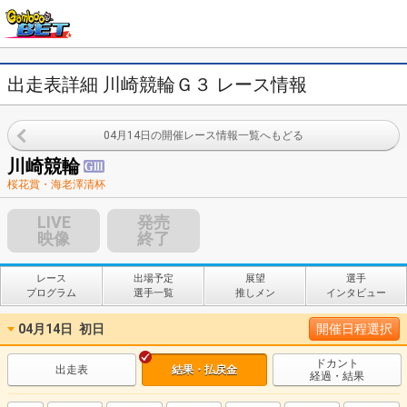
出走表詳細 川崎競輪Ｇ３ レース情報
04月14日の開催レース情報一覧へもどる
川崎競輪
桜花賞・海老澤清杯
LIVE
発売
映像
終了
レース
出場予定
展望
選手
プログラム
選手一覧
推しメン
インタビュー
04月14日
初日
開催日程選択
ドカント
出走表
結果・払戻金
経過・結果