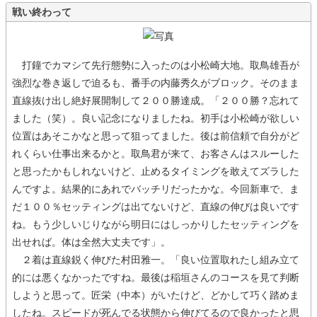
戦い終わって
打鐘でカマシて先行態勢に入ったのは小松崎大地。取鳥雄吾が
強烈な巻き返しで迫るも、番手の内藤秀久がブロック。そのまま
直線抜け出し絶好展開制して２００勝達成。「２００勝？忘れて
ました（笑）。良い記念になりましたね。初手は小松崎が欲しい
位置はあそこかなと思って狙ってました。後は前信頼で自分がど
れくらい仕事出来るかと。取鳥君が来て、お客さんはスルーした
と思ったかもしれないけど、止めるタイミングを敢えてズラした
んですよ。結果的にあれでバッチリだったかな。今回新車で、ま
だ１００％セッティングは出てないけど、直線の伸びは良いです
ね。もう少しいじりながら明日にはしっかりしたセッティングを
出せれば。体は全然大丈夫です」。
２着は直線鋭く伸びた村田雅一。「良い位置取れたし組み立て
的には悪くなかったですね。最後は稲垣さんのコースを見て判断
しようと思って。匠栄（中本）がいたけど、どかして巧く踏めま
したね。スピードが死んでる状態から伸びてるので良かったと思