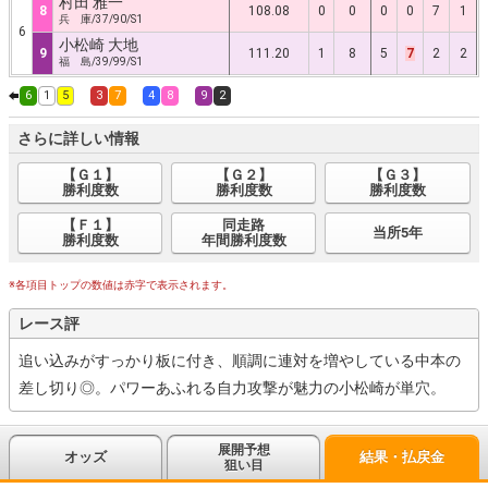
村田 雅一
8
108.08
0
0
0
0
7
1
兵 庫/37/90/S1
6
小松崎 大地
9
111.20
1
8
5
7
2
2
福 島/39/99/S1
6
1
5
3
7
4
8
9
2
さらに詳しい情報
【Ｇ１】
【Ｇ２】
【Ｇ３】
勝利度数
勝利度数
勝利度数
【Ｆ１】
同走路
当所5年
勝利度数
年間勝利度数
※各項目トップの数値は赤字で表示されます。
レース評
追い込みがすっかり板に付き、順調に連対を増やしている中本の
差し切り◎。パワーあふれる自力攻撃が魅力の小松崎が単穴。
展開予想
オッズ
結果・払戻金
狙い目