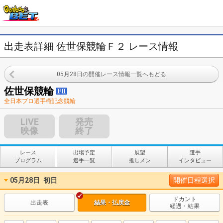
出走表詳細 佐世保競輪Ｆ２ レース情報
05月28日の開催レース情報一覧へもどる
佐世保競輪
全日本プロ選手権記念競輪
LIVE
発売
映像
終了
レース
出場予定
展望
選手
プログラム
選手一覧
推しメン
インタビュー
05月28日
初日
開催日程選択
ドカント
出走表
結果・払戻金
経過・結果