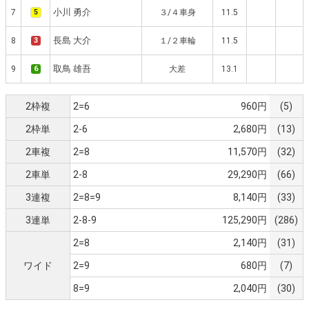
小川 勇介
7
5
３/４車身
11.5
長島 大介
8
3
１/２車輪
11.5
取鳥 雄吾
9
6
大差
13.1
2枠複
2=6
960円
(5)
2枠単
2-6
2,680円
(13)
2車複
2=8
11,570円
(32)
2車単
2-8
29,290円
(66)
3連複
2=8=9
8,140円
(33)
3連単
2-8-9
125,290円
(286)
2=8
2,140円
(31)
ワイド
2=9
680円
(7)
8=9
2,040円
(30)