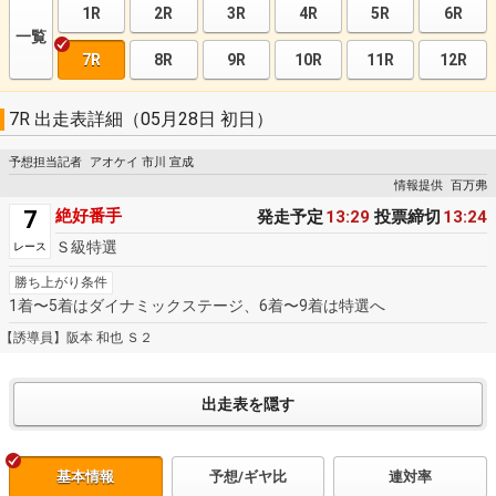
1R
2R
3R
4R
5R
6R
一覧
7R
8R
9R
10R
11R
12R
7R 出走表詳細（05月28日 初日）
予想担当記者
アオケイ 市川 宣成
情報提供
百万弗
7
絶好番手
発走予定
13:29
投票締切
13:24
Ｓ級特選
レース
勝ち上がり条件
1着〜5着はダイナミックステージ、6着〜9着は特選へ
【誘導員】阪本 和也 Ｓ２
基本情報
予想/ギヤ比
連対率