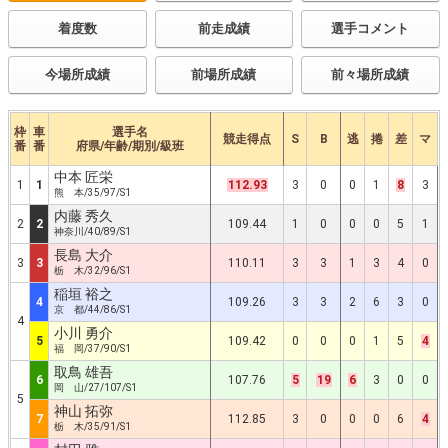
着度数
前走成績
選手コメント
今場所成績
前場所成績
前々場所成績
枠
車
選手名
競走得点
S
B
逃
捲
差
マ
番
番
府県/年齢/期別/級班
中本 匠栄
1
1
112.93
3
0
0
1
8
3
熊 本/35/97/S1
内藤 秀久
2
2
109.44
1
0
0
0
5
1
神奈川/40/89/S1
長島 大介
3
3
110.11
3
3
1
3
4
0
栃 木/32/96/S1
稲垣 裕之
4
109.26
3
3
2
6
3
0
京 都/44/86/S1
4
小川 勇介
5
109.42
0
0
0
1
5
4
福 岡/37/90/S1
取鳥 雄吾
6
107.76
5
19
6
3
0
0
岡 山/27/107/S1
5
神山 拓弥
7
112.85
3
0
0
0
6
4
栃 木/35/91/S1