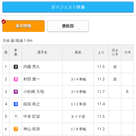
ダイジェスト
映像
基本情報
勝敗因
天候 曇
/
風速 1.0m
車
決ま
着
選手名
着差
上り
S/B
番
り手
内藤 秀久
1
2
11.5
差
村田 雅一
2
8
３/４車輪
11.2
差
小松崎 大地
3
9
３/４車輪
11.7
B
稲垣 裕之
4
4
１/２車身
11.4
中本 匠栄
5
1
タイヤ差
11.5
神山 拓弥
6
7
１/８車輪
11.2