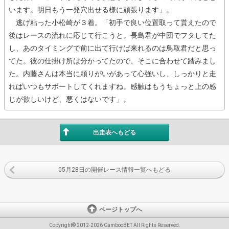
います。明日もう一発穴出せる様に頑張ります」。
逃げ粘った小松崎が３着。「初手で良い位置取って貰えたので
後はレースの流れに応じて行こうと。長島君が中団でフタしてた
し、あのタイミングで前に出て行けば来れるのは鳥取君だと思っ
てた。彼の仕掛け所は分かってたので、そこに合わせて踏みまし
た。内藤さんは本当に頼りがいがあって心強いし、しっかりと走
ればいつもサポートしてくれますね。感触はもうちょっと上の感
じが欲しいけど、悪くはないです」。
出走表へもどる
05月28日の開催レース情報一覧へもどる
ページトップへ
Copyright© 2012-2026 GambooBET All Rights Reserved.