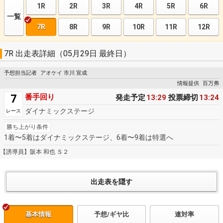
1R
2R
3R
4R
5R
6R
一覧
7R
8R
9R
10R
11R
12R
7R 出走表詳細（05月29日 最終日）
予想担当記者
アオケイ 市川 宣成
情報提供
百万弗
7
番手回り
発走予定
13:29
投票締切
13:24
ダイナミックステージ
レース
勝ち上がり条件
1着〜5着はダイナミックステージ、6着〜9着は特選へ
【誘導員】阪本 和也 Ｓ２
基本情報
予想/ギヤ比
連対率