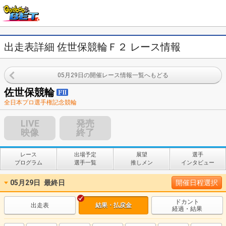
出走表詳細 佐世保競輪Ｆ２ レース情報
05月29日の開催レース情報一覧へもどる
佐世保競輪
全日本プロ選手権記念競輪
LIVE
発売
映像
終了
レース
出場予定
展望
選手
プログラム
選手一覧
推しメン
インタビュー
05月29日
最終日
開催日程選択
ドカント
出走表
結果・払戻金
経過・結果