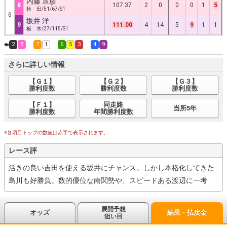
内藤 宣彦
8
107.37
2
0
0
0
1
5
秋 田/51/67/S1
6
坂井 洋
9
111.00
4
14
5
9
1
1
栃 木/27/115/S1
2
8
7
1
6
5
3
4
9
さらに詳しい情報
【Ｇ１】
【Ｇ２】
【Ｇ３】
勝利度数
勝利度数
勝利度数
【Ｆ１】
同走路
当所5年
勝利度数
年間勝利度数
※各項目トップの数値は赤字で表示されます。
レース評
活きの良い吉田を使える坂井にチャンス。しかし本格化してきた
島川も好勝負。数的優位な南関勢や、スピードある渡辺に一考
展開予想
オッズ
結果・払戻金
狙い目