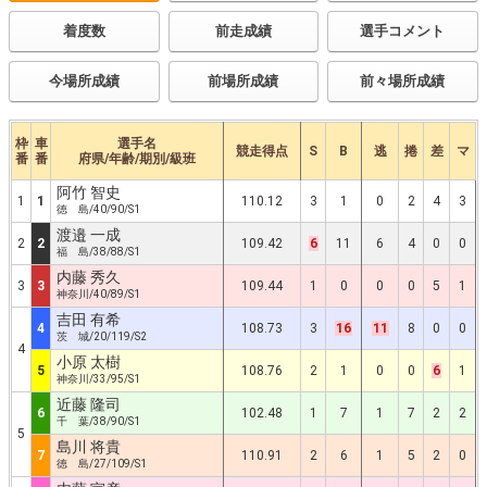
着度数
前走成績
選手コメント
今場所成績
前場所成績
前々場所成績
枠
車
選手名
競走得点
S
B
逃
捲
差
マ
番
番
府県/年齢/期別/級班
阿竹 智史
1
1
110.12
3
1
0
2
4
3
徳 島/40/90/S1
渡邉 一成
2
2
109.42
6
11
6
4
0
0
福 島/38/88/S1
内藤 秀久
3
3
109.44
1
0
0
0
5
1
神奈川/40/89/S1
吉田 有希
4
108.73
3
16
11
8
0
0
茨 城/20/119/S2
4
小原 太樹
5
108.76
2
1
0
0
6
1
神奈川/33/95/S1
近藤 隆司
6
102.48
1
7
1
7
2
2
千 葉/38/90/S1
5
島川 将貴
7
110.91
2
6
1
5
2
0
徳 島/27/109/S1