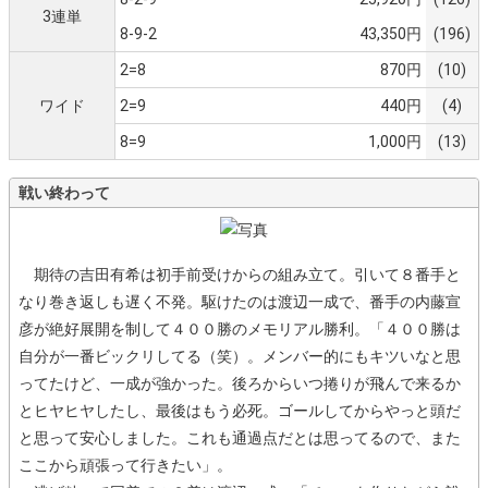
3連単
8-9-2
43,350円
(196)
2=8
870円
(10)
ワイド
2=9
440円
(4)
8=9
1,000円
(13)
戦い終わって
期待の吉田有希は初手前受けからの組み立て。引いて８番手と
なり巻き返しも遅く不発。駆けたのは渡辺一成で、番手の内藤宣
彦が絶好展開を制して４００勝のメモリアル勝利。「４００勝は
自分が一番ビックリしてる（笑）。メンバー的にもキツいなと思
ってたけど、一成が強かった。後ろからいつ捲りが飛んで来るか
とヒヤヒヤしたし、最後はもう必死。ゴールしてからやっと頭だ
と思って安心しました。これも通過点だとは思ってるので、また
ここから頑張って行きたい」。