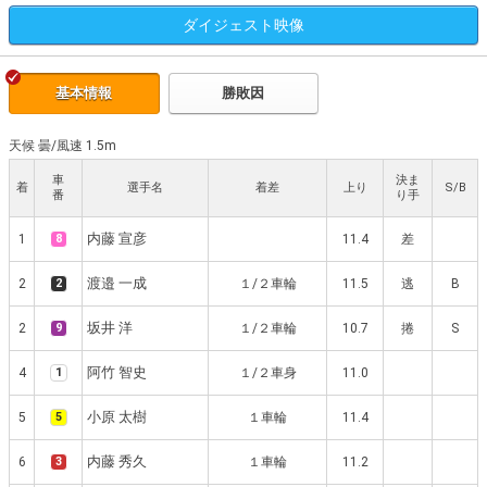
ダイジェスト
映像
基本情報
勝敗因
天候 曇
/
風速 1.5m
車
決ま
着
選手名
着差
上り
S/B
番
り手
内藤 宣彦
1
8
11.4
差
渡邉 一成
2
2
１/２車輪
11.5
逃
B
坂井 洋
2
9
１/２車輪
10.7
捲
S
阿竹 智史
4
1
１/２車身
11.0
小原 太樹
5
5
１車輪
11.4
内藤 秀久
6
3
１車輪
11.2