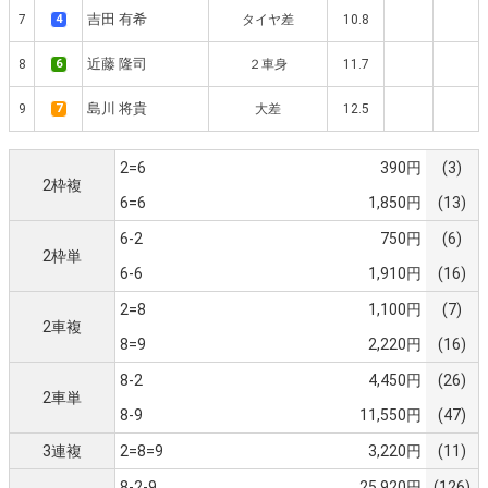
吉田 有希
7
4
タイヤ差
10.8
近藤 隆司
8
6
２車身
11.7
島川 将貴
9
7
大差
12.5
2=6
390円
(3)
2枠複
6=6
1,850円
(13)
6-2
750円
(6)
2枠単
6-6
1,910円
(16)
2=8
1,100円
(7)
2車複
8=9
2,220円
(16)
8-2
4,450円
(26)
2車単
8-9
11,550円
(47)
3連複
2=8=9
3,220円
(11)
8-2-9
25,920円
(126)