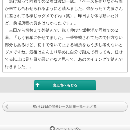
逃げ粘って同着での２着は渡辺一成。「ペースを作りながら誰
か来ても合わせられるようにと踏みました。強かった？内藤さん
に差されてる様じゃダメですね（笑）。昨日より体は動いたけ
ど、前場所程の良さはなかったです」。
吉田から切替えて外踏んで、鋭く伸びた坂井洋が同着での２
着。「もう有希に任せてました。一番警戒されてたので仕方ない
部分もあるけど、初手で引いて止まる場所をもう少し考えないと
ダメですね。最後はあんまり早めに自分で踏んで行っても、任せ
てる以上は見た目が悪いかなと思って、あのタイミングで踏んで
行きました」。
出走表へもどる
05月29日の開催レース情報一覧へもどる
ページトップへ