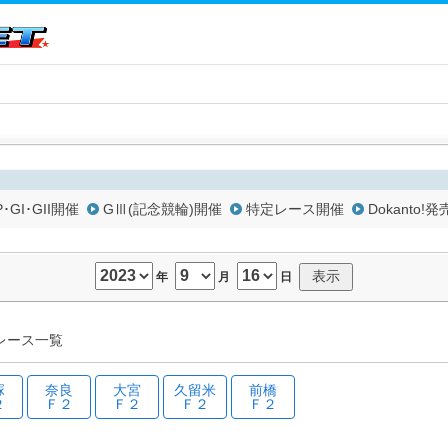
P･GI･GII開催
GⅢ(記念競輪)開催
特定レース開催
Dokanto!発
年
月
日
レース一覧
塚
奈良
大宮
久留米
前橋
２
Ｆ２
Ｆ２
Ｆ２
Ｆ２