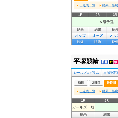
出走表一覧
結果・払戻
1R
2R
3R
Ａ級予選
結果
結果
結
オッズ
オッズ
オッ
映像
映像
映
平塚競輪
レースプログラム
出場予定
初日
2日目
最終日
出走表一覧
結果・払戻
1R
2R
ガールズ一般
結果
結果