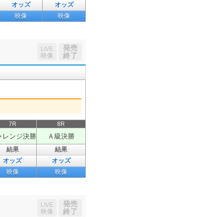
オッズ
オッズ
映像
映像
発売
LIVE
終了
映像
7R
8R
ャレンジ決勝
Ａ級決勝
結果
結果
オッズ
オッズ
映像
映像
発売
LIVE
終了
映像