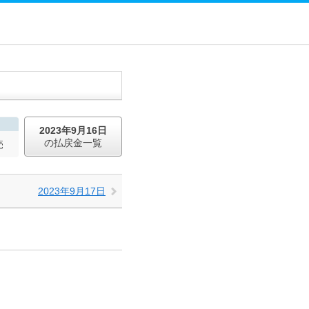
2023年9月16日
の払戻金一覧
売
2023年9月17日