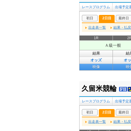
レースプログラム
出場予定
初日
2日目
最終日
出走表一覧
結果・払戻
1R
2
Ａ級一般
結果
結
オッズ
オ
映像
映
久留米競輪
レースプログラム
出場予定
初日
2日目
最終日
出走表一覧
結果・払戻