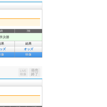
6R
7R
準決勝
結果
結果
ッズ
オッズ
映像
映像
発売
LIVE
終了
映像