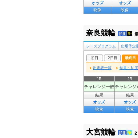
オッズ
オッズ
映像
映像
奈良競輪
レースプログラム
出場予定
初日
2日目
最終日
出走表一覧
結果・払戻
1R
2R
チャレンジ一般
チャレンジ
結果
結果
オッズ
オッズ
映像
映像
大宮競輪