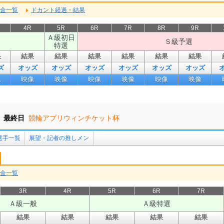
金一覧
ドカント経過・結果
4R
5R
6R
7R
8R
9R
Ａ級初日
Ｓ級予選
特選
果
結果
結果
結果
結果
結果
結果
ズ
オッズ
オッズ
オッズ
オッズ
オッズ
オッズ
像
映像
映像
映像
映像
映像
映像
最終日
競輪アプリウィンチケット杯
選手一覧
展望・記者の推しメン
金一覧
3R
4R
5R
6R
7R
Ａ級一般
Ａ級特選
結果
結果
結果
結果
結果