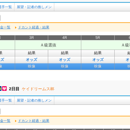
選手一覧
展望・記者の推しメン
金一覧
ドカント経過・結果
R
3R
4R
5R
Ａ級選抜
Ａ級
果
結果
結果
結果
ッズ
オッズ
オッズ
オッズ
オ
像
映像
映像
映像
2日目
ケイドリームス杯
選手一覧
展望・記者の推しメン
金一覧
ドカント経過・結果