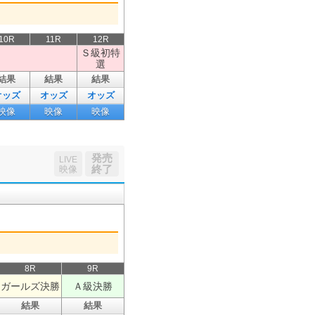
10R
11R
12R
Ｓ級初特
選
結果
結果
結果
オッズ
オッズ
オッズ
映像
映像
映像
発売
LIVE
終了
映像
8R
9R
ガールズ決勝
Ａ級決勝
結果
結果