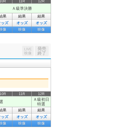
10R
11R
12R
Ａ級準決勝
結果
結果
結果
オッズ
オッズ
オッズ
映像
映像
映像
発売
LIVE
終了
映像
10R
11R
12R
Ａ級初日
選
特選
結果
結果
結果
オッズ
オッズ
オッズ
映像
映像
映像