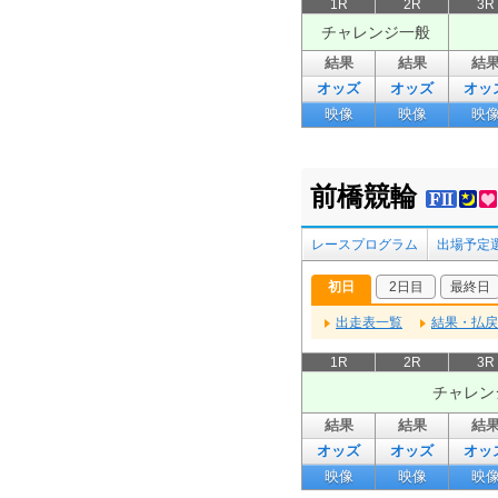
1R
2R
3R
チャレンジ一般
結果
結果
結
オッズ
オッズ
オッ
映像
映像
映
前橋競輪
レースプログラム
出場予定
初日
2日目
最終日
出走表一覧
結果・払戻
1R
2R
3R
チャレン
結果
結果
結
オッズ
オッズ
オッ
映像
映像
映