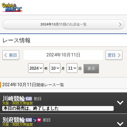
2024年10月11日
の払戻金一覧
レース情報
2024年10月11日
前日
翌日
年
月
日
2024年10月11日
開催レース一覧
川崎競輪
初日
大阪・関西万博協賛
本日の発売は、終了しました
別府競輪
初日
大阪・関西万博協賛