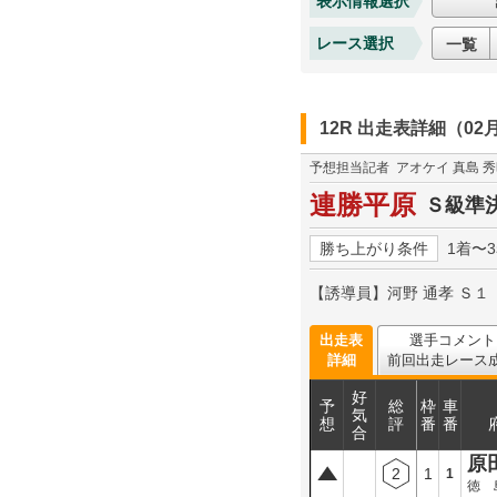
表示情報選択
レース選択
一覧
12R 出走表詳細（02
予想担当記者
アオケイ 真島 
連勝平原
Ｓ級準
勝ち上がり条件
1着〜
【誘導員】河野 通孝 Ｓ１
出走表
選手コメント
詳細
前回出走レース
好
予
総
枠
車
気
想
評
番
番
合
原
2
1
1
徳 島