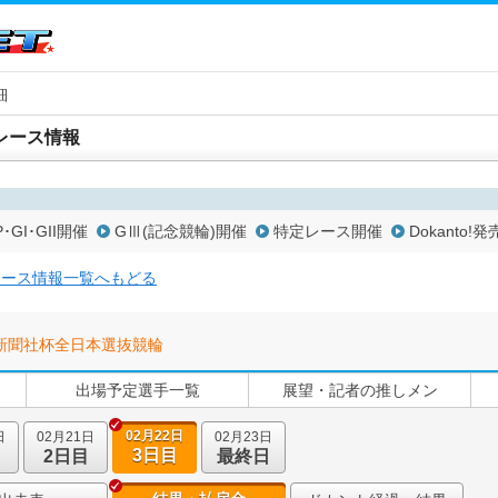
細
レース情報
P･GI･GII開催
GⅢ(記念競輪)開催
特定レース開催
Dokanto!発
レース情報一覧へもどる
新聞社杯全日本選抜競輪
出場予定選手一覧
展望・記者の推しメン
02月22日
日
02月21日
02月23日
3日目
2日目
最終日