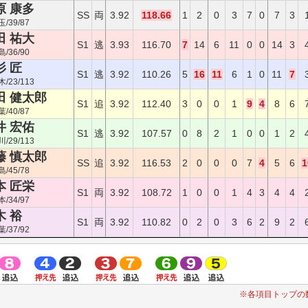
原 康多
SS
両
3.92
118.66
1
2
0
3
7
0
7
3
/39/87
田 祐大
S1
逃
3.93
116.70
7
14
6
11
0
0
14
3
/36/90
杉 匠
S1
逃
3.92
110.26
5
16
11
6
1
0
11
7
/23/113
田 健太郎
S1
追
3.92
112.40
3
0
0
1
9
4
8
6
/40/87
井 宏佑
S1
逃
3.92
107.57
0
8
2
1
0
0
1
2
/29/113
藤 慎太郎
SS
追
3.92
116.53
2
0
0
0
7
4
5
6
1
/45/78
本 匠栄
S1
両
3.92
108.72
1
0
0
1
4
3
4
4
/34/97
木 裕
S1
両
3.92
110.82
0
2
0
3
6
2
9
2
/37/92
※各項目トップの