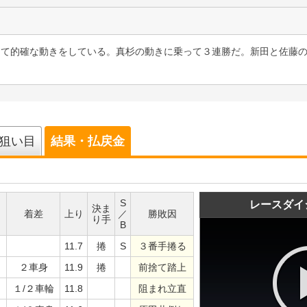
じて的確な動きをしている。真杉の動きに乗って３連勝だ。新田と佐藤
狙い目
結果・払戻金
S
レースダイ
決ま
着差
上り
／
勝敗因
り手
B
11.7
捲
S
３番手捲る
２車身
11.9
捲
前捨て踏上
１/２車輪
11.8
阻まれ立直