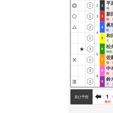
平
1
2
2
埼 玉
新
1
3
3
福 島
眞
2
4
栃 木
4
和
2
5
千 葉
松
3
6
神奈川
5
佐
1
7
福 島
中
3
8
熊 本
6
鈴
2
9
千 葉
並び予想