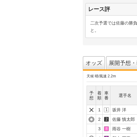
レース評
二次予選では佐藤の勝
と。
オッズ
展開予想・
天候 晴
/
風速 2.2m
予
着
車
選手名
想
順
番
1
坂井 洋
1
2
佐藤 慎太郎
2
3
雨谷 一樹
8