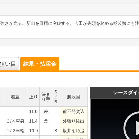
負強さが光る。新山を目標に突破する。吉田が先頭を務める栃茨勢にも
狙い目
結果・払戻金
S
レースダイ
決ま
着差
上り
／
勝敗因
り手
B
11.0
差
前不発突込
３/４車身
11.4
差
外張り抜出
１/２車輪
10.9
S
坂井を巧追