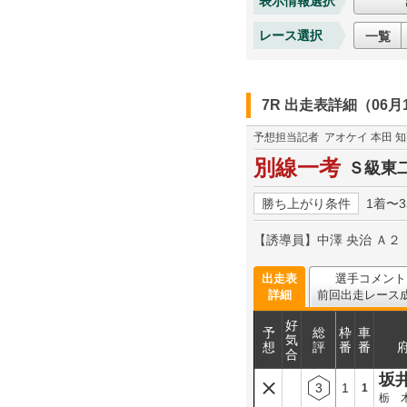
表示情報選択
レース選択
一覧
7R 出走表詳細（06月
予想担当記者
アオケイ 本田 
別線一考
Ｓ級東
勝ち上がり条件
1着〜
【誘導員】中澤 央治 Ａ２
出走表
選手コメント
詳細
前回出走レース
好
予
総
枠
車
気
想
評
番
番
府
合
坂井
3
1
1
栃 木/