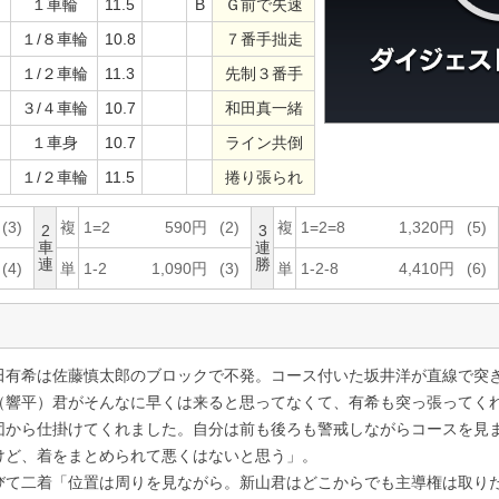
１車輪
11.5
B
Ｇ前で失速
１/８車輪
10.8
７番手拙走
１/２車輪
11.3
先制３番手
３/４車輪
10.7
和田真一緒
１車身
10.7
ライン共倒
１/２車輪
11.5
捲り張られ
(3)
複
1=2
590円
(2)
複
1=2=8
1,320円
(5)
2
3
車
連
連
勝
(4)
単
1-2
1,090円
(3)
単
1-2-8
4,410円
(6)
有希は佐藤慎太郎のブロックで不発。コース付いた坂井洋が直線で突
（響平）君がそんなに早くは来ると思ってなくて、有希も突っ張ってく
団から仕掛けてくれました。自分は前も後ろも警戒しながらコースを見
けど、着をまとめられて悪くはないと思う」。
て二着「位置は周りを見ながら。新山君はどこからでも主導権は取り