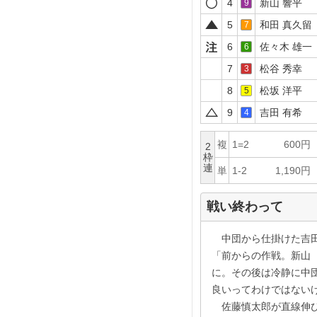
4
新山 響平
9
5
和田 真久留
7
6
佐々木 雄一
6
7
松谷 秀幸
3
8
松坂 洋平
5
9
吉田 有希
4
複
1=2
600円
2
枠
連
単
1-2
1,190円
戦い終わって
中団から仕掛けた吉田
「前からの作戦。新山
に。その後は冷静に中
良いってわけではない
佐藤慎太郎が直線伸び