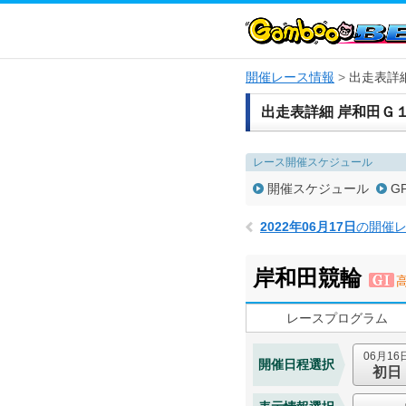
開催レース情報
出走表詳
出走表詳細 岸和田Ｇ
レース開催スケジュール
開催スケジュール
G
2022年06月17日
の開催
岸和田競輪
レースプログラム
06月16
開催日程選択
初日